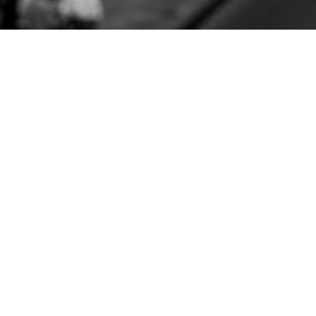
T
evilá