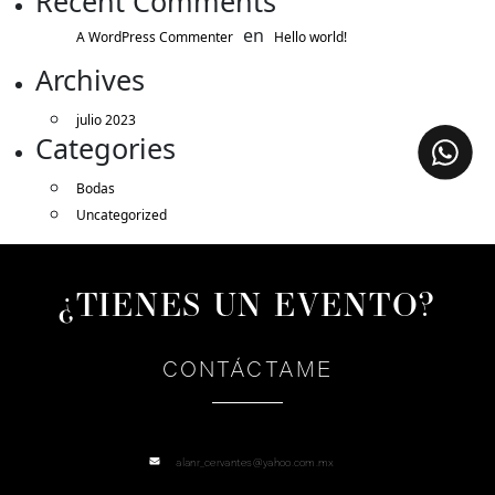
Recent Comments
en
A WordPress Commenter
Hello world!
Archives
julio 2023
Categories
Bodas
Uncategorized
¿TIENES UN EVENTO?
CONTÁCTAME
alanr_cervantes@yahoo.com.mx