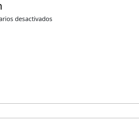
n
en
rios desactivados
Cortometraje
TESTIMONIOS
GALERÍA
Jessica
+
Sharon