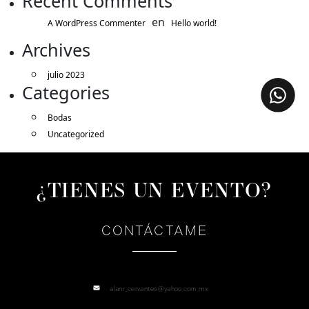
Recent Comments
en
A WordPress Commenter
Hello world!
Archives
julio 2023
Categories
Bodas
Uncategorized
¿TIENES UN EVENTO?
CONTÁCTAME
alanr_cervantes@yahoo.com.mx