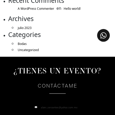
Recent Comments
en
A WordPress Commenter
Hello world!
Archives
julio 2023
Categories
Bodas
Uncategorized
¿TIENES UN EVENTO?
CONTÁCTAME
alanr_cervantes@yahoo.com.mx